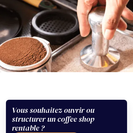
Vous souhaitez ouvrir ou
Sommaire
structurer un coffee shop
En bref
rentable ?
Example H2