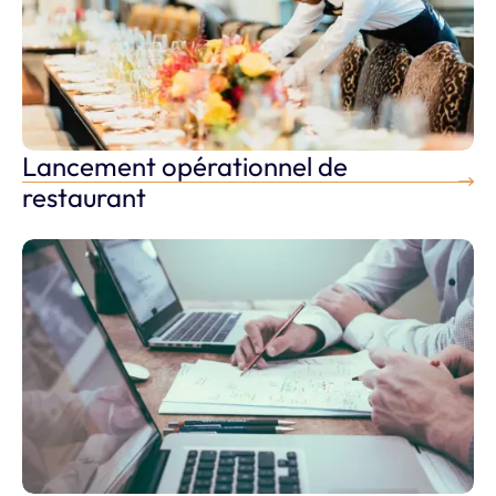
Lancement opérationnel de
Créer mon restaurant
restaurant