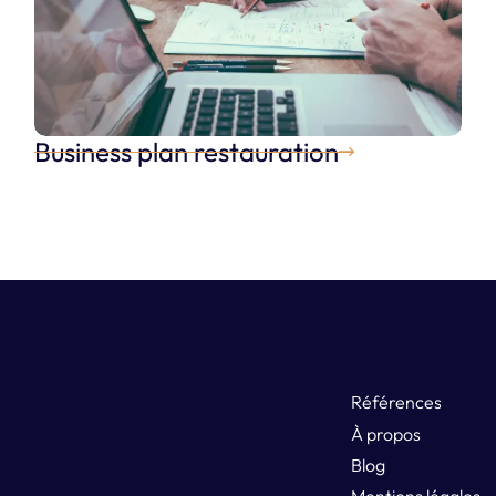
Business plan restauration
Créer mon restaurant
Références
À propos
Blog