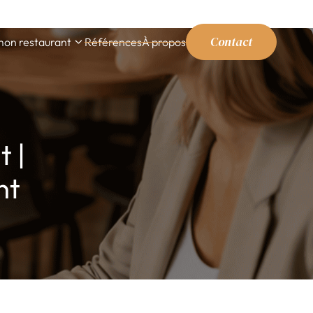
Contact
mon restaurant
Références
À propos
t |
nt