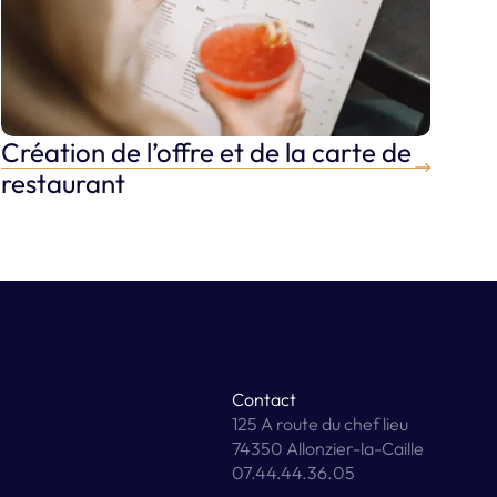
Création de l’offre et de la carte de
Créer mon restaurant
restaurant
Contact
125 A route du chef lieu
74350 Allonzier-la-Caille
07.44.44.36.05