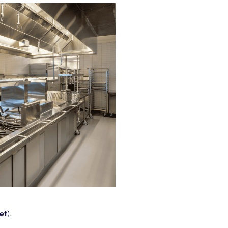
et
).