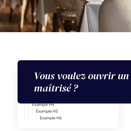
Vous voulez ouvrir un
Sommaire
maîtrisé ?
En bref
Example H2
Example H3
Example H4
Example H5
Example H6