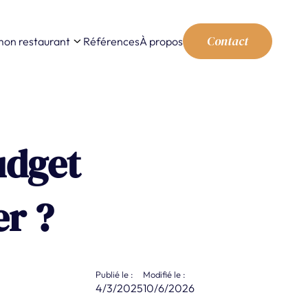
Contact
mon restaurant
Références
À propos
udget
er ?
Publié le :
Modifié le :
4/3/2025
10/6/2026