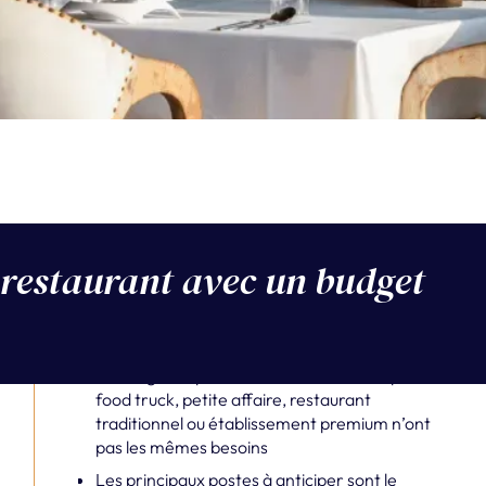
 restaurant avec un budget
En bref
Le budget dépend fortement du concept -
food truck, petite affaire, restaurant
traditionnel ou établissement premium n’ont
pas les mêmes besoins
Les principaux postes à anticiper sont le