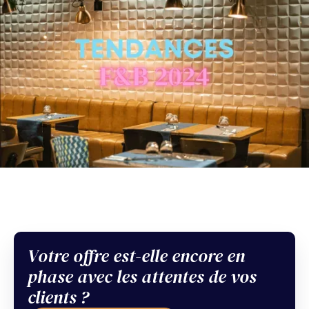
Votre offre est-elle encore en
Sommaire
phase avec les attentes de vos
En bref
clients ?
Example H2