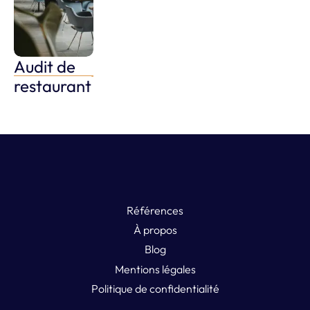
Audit de
Optimiser mon
restaurant
restaurant
Références
À propos
Blog
Mentions légales
Politique de confidentialité