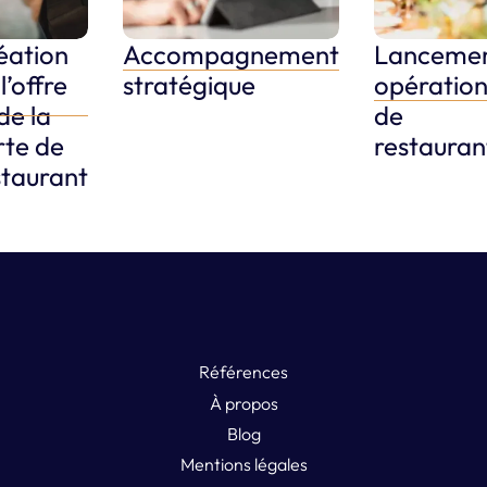
éation
Accompagnement
Lanceme
Créer mon
Optimiser mon restaurant
Créer mon restaur
restaurant
l’offre
stratégique
opération
de la
de
rte de
restauran
staurant
Références
À propos
Blog
Mentions légales