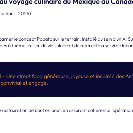
u voyage culinaire du Mexique au Canada 
Arcachon – 2025)
rner le concept Papato sur le terrain. Installé au sein d’un All Su
es à thème, ce lieu de vie solaire et décontracté a servi de labo
ul – Une street food généreuse, joyeuse et inspirée des 
 convivial et engagé.
 restauration de bout en bout, en assurant cohérence, opération