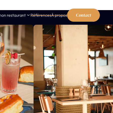
Contact
mon restaurant
Références
À propos