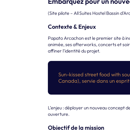
Embarquez pour un nouvea
(Site pilote – All Suites Hostel Bassin d’
Contexte & Enjeux
Papato Arcachon est le premier site à inca
animée, ses afterworks, concerts et soiré
affiner l’identité du projet.
Sun-kissed street food with so
Canada), servie dans un esprit
L’enjeu : déployer un nouveau concept de
ouverture.
Objectif de la mission