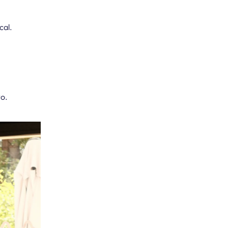
cal.
to.